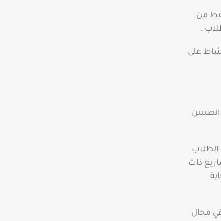
قط من
لاب .
نشاط على
الطبيين
 الطلاب
اريع ذات
بة
في مجال