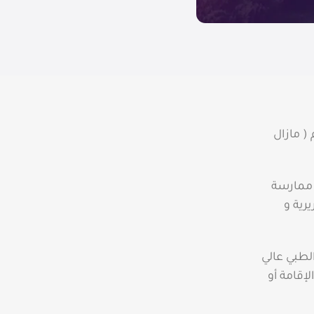
 ( مازال
ي ممارسة
رية و
لطبي عالي
إقامة أو