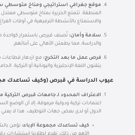
موقع جغرافي استراتيجي ومناخ متوسطي سا
المنطقة. تتمتع الجزيرة بمناخ متوسطي معتدل وم
والاستمتاع بالأنشطة الترفيهية في أوقات الفراغ
سلامة وأمان:
تُصنف قبرص باستمرار كواحدة من أ
والدراسة، مما يطمئن الأهالي على أبنائهم.
فرص عمل ما بعد التخرج:
مع ازدهار قطاعات مع
يتقنون اللغة الإنجليزية واليونانية أو التركية. ا
عيوب الدراسة في قبرص (وكيف تساعدك مجموع
الاعتراف المحدود لـ جامعات قبرص التركية 
اعتمادات تركية ودولية مرموقة، إلا أن الوضع ال
الدول أو لدى بعض جهات التوظيف. هذا لا يعني أ
كيف تساعدك مجموعة الإباء:
نؤمن بالش
الأهم من ذلك، نقدم لطلابنا استشارات د