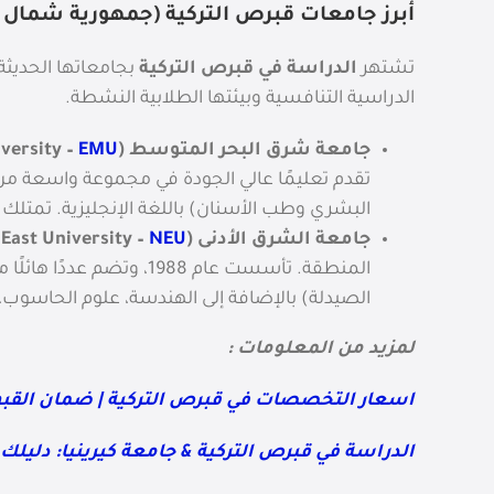
أبرز جامعات قبرص التركية (جمهورية شمال ق
تشتهر
الدراسة في قبرص التركية
بجامعاتها الحديثة 
الدراسية التنافسية وبيئتها الطلابية النشطة.
جامعة شرق البحر المتوسط (Eastern Mediterranean University –
EMU
تقدم تعليمًا عالي الجودة في مجموعة واسعة من 
البشري وطب الأسنان) باللغة الإنجليزية. تمتلك
جامعة الشرق الأدنى (Near East University –
NEU
المنطقة. تأسست عام 1988، وتضم عددًا هائلًا من الكليات والمعاهد. تُعرف بشكل خاص بقوة برامجها في
الصيدلة) بالإضافة إلى الهندسة، علوم الحاسوب، ا
لمزيد من المعلومات :
اسعار التخصصات في قبرص التركية | ضمان القب
الدراسة في قبرص التركية & جامعة كيرينيا: دلي