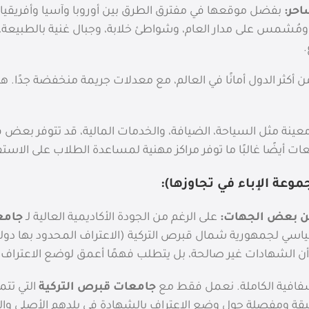
حر:
بفضل موقعها في مفترق الطرق بين أوروبا وآسيا وأفريقيا
ُشمس على مدار العام، وشواطئ خلابة، وجبال غنية بالطبيعة، مم
.
كثر الدول أمانًا في العالم، مع معدلات جريمة منخفضة جدًا. ه
ينة مثل السياحة، الضيافة، والخدمات المالية، قد تتوفر بعض 
لجامعات أيضًا غالبًا ما توفر مراكز مهنية لمساعدة الطلاب على الا
ة الإباء في تجاوزها):
من بعض الجهات:
على الرغم من الجودة الأكاديمية العالية لـ
جامع
سياسي لجمهورية شمال قبرص التركية (الاعتراف المحدود بها دولي
ن الشهادات غير صالحة، بل يتطلب فهمًا أعمق لوضع الاعتراف في
فافية الكاملة. نعمل فقط مع
جامعات قبرص التركية
التي تتم
قيقة ومفصلة حول وضع الاعتراف بالشهادة في بلدهم الأصلي وا