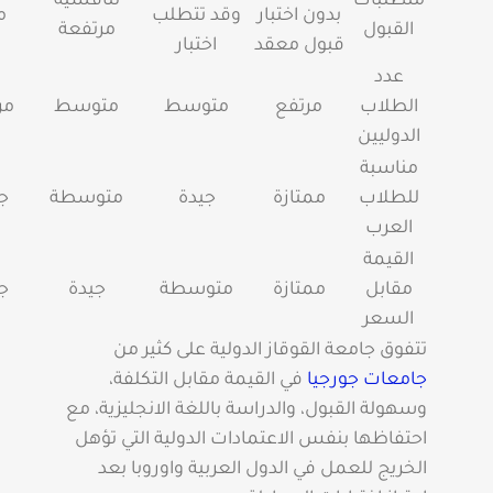
متطلبات
تنافسية
بدون اختبار
وقد تتطلب
م
القبول
مرتفعة
قبول معقد
اختبار
عدد
الطلاب
مرتفع
متوسط
متوسط
مر
الدوليين
مناسبة
للطلاب
ممتازة
جيدة
متوسطة
ج
العرب
القيمة
مقابل
ممتازة
متوسطة
جيدة
ج
السعر
تتفوق جامعة القوقاز الدولية على كثير من
جامعات جورجيا
في القيمة مقابل التكلفة،
وسهولة القبول، والدراسة باللغة الانجليزية، مع
احتفاظها بنفس الاعتمادات الدولية التي تؤهل
الخريج للعمل في الدول العربية واوروبا بعد