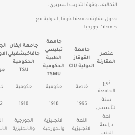
التكاليف، وقوة التدريب السريري.
جدول مقارنة جامعة القوقاز الدولية مع
جامعات جورجيا
جامعة
جامعة ايفان
الج
جامعة
تبليسي
عنصر
جافاخيشفيلي
الاو
القوقاز
الطبية
المقارنة
الحكومية
ف
الدولية
CIU
الحكومية
TSU
جو
TSMU
نوع
خاصة
حكومية
حكومية
خا
الجامعة
سنة
2
1918
1918
1995
التأسيس
لغة
اللغة
الانجليزية
الجورجية
ال
دراسة
الانجليزية
والجورجية
والانجليزية
الان
الطب