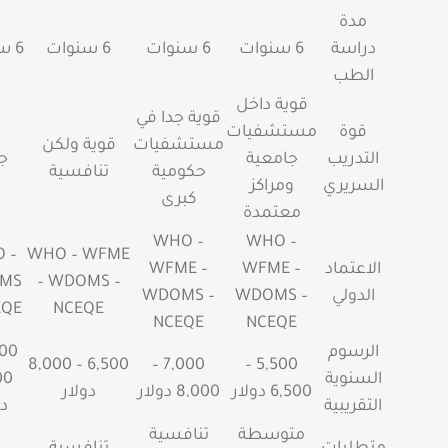
مدة
دراسة
6 سنوات
6 سنوات
6 سنوات
6 سنوات
الطب
قوية داخل
قوية جدا في
قوة
مستشفيات
مستشفيات
قوية ولكن
التدريب
جامعية
ج
حكومية
تنافسية
السريري
ومراكز
كبرى
معتمدة
WHO –
WHO –
 –
WHO – WFME
الاعتماد
WFME –
WFME –
MS
– WDOMS –
الدولي
WDOMS –
WDOMS –
EQE
NCEQE
NCEQE
NCEQE
الرسوم
6,500 – 8,000
7,000 –
5,500 –
السنوية
00
6,500 دولار
8,000 دولار
دولار
التقريبية
دو
متوسطة
تنافسية