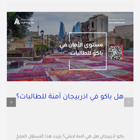
هل باكو في اذربيجان آمنة للطالبات؟
باكو أذربيجان هل هي آمنة لابنتي؟ يتردد هذا التساؤل الملحّ