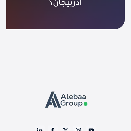
أذربيجان؟