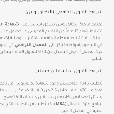
الحديثة، وتختلف هذه المتطلبات بشكل جوهري بناءً على الم
شروط القبول الجامعي (البكالوريوس)
تعتمد مرحلة البكالوريوس بشكل أساسي على
شهادة الثا
يُشترط إنهاء 12 عاماً من التعليم المدرسي والحصو
المنشأ. لا تشترط معظم الجامعات اختبارات وطنية إضافية
في السعودية، ولكنها تركز على
المعدل التراكمي
في الموا
للطب.
شروط القبول لدراسة الماجستير
تتطلب برامج الماجستير وجود شهادة بكالوريوس في تخ
عادة عن 70% أو ما يعادل 2.5 من 
رسائل توصية من أكاديميين سابقين وسيرة ذاتية توضح الأن
لبرامج إدارة الأعمال (
MBA
)، قد يُطلب من الطالب الذي يطم
بحثية في الفصل الأخير.