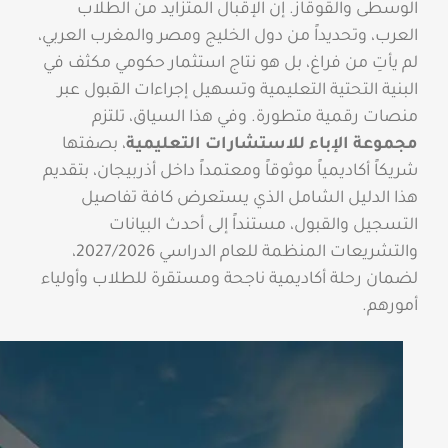
الوسطى والقوقاز. إن الإقبال المتزايد من الطلاب
العرب، وتحديداً من دول الخليج ومصر والمغرب العربي،
لم يأتِ من فراغ، بل هو نتاج استثمار حكومي مكثف في
البنية التحتية التعليمية وتسهيل إجراءات القبول عبر
منصات رقمية متطورة. وفي هذا السياق، تلتزم
مجموعة الإباء للاستشارات التعليمية
، بصفتها
شريكاً أكاديمياً موثوقاً ومعتمداً داخل أذربيجان، بتقديم
هذا الدليل الشامل الذي يستعرض كافة تفاصيل
التسجيل والقبول، مستنداً إلى أحدث البيانات
والتشريعات المنظمة للعام الدراسي 2027/2026،
لضمان رحلة أكاديمية ناجحة ومستقرة للطلاب وأولياء
أمورهم.