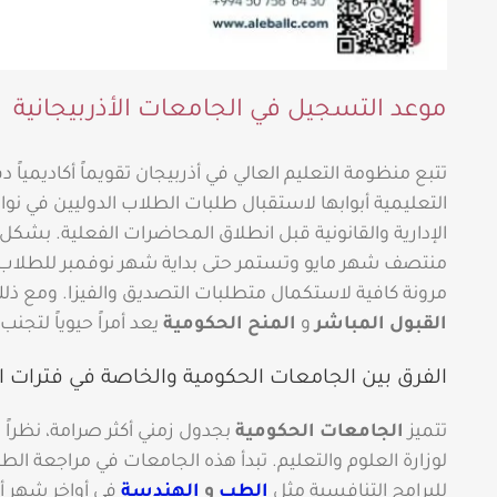
موعد التسجيل في الجامعات الأذربيجانية
تتبع منظومة التعليم العالي في أذربيجان تقويماً أكاديمي
التعليمية أبوابها لاستقبال طلبات الطلاب الدوليين في ن
الإدارية والقانونية قبل انطلاق المحاضرات الفعلية. بشكل 
منتصف شهر مايو وتستمر حتى بداية شهر نوفمبر للطلاب 
مرونة كافية لاستكمال متطلبات التصديق والفيزا. ومع ذل
القبول المباشر
و
المنح الحكومية
يعد أمراً حيوياً لتجن
الفرق بين الجامعات الحكومية والخاصة في فترات ا
تتميز
الجامعات الحكومية
بجدول زمني أكثر صرامة، نظراً ل
لوزارة العلوم والتعليم. تبدأ هذه الجامعات في مراجعة الطلبا
للبرامج التنافسية مثل
الطب
و
الهندسة
في أواخر شهر 