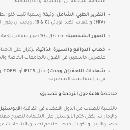
السابقة، مترجمة إلى الإنجليزية أو الأذربيجانية.
التقرير الطبي الشامل:
وثيقة رسمية تثبت خلو ال
(
HIV
) والتهاب الكبد الوبائي (
B & C
)، ويجب أن يكون التقري
الصور الشخصية:
عدد 6 إلى 10 صور بمقاس (3×4) بخلفية بيضاء، يفضل أن تكون حديثة جداً.
خطاب الدوافع والسيرة الذاتية:
يركزان على الأهدا
عنصرين حاسمين في القبول بالجامعات الخاصة والم
شهادات اللغة (إن وجدت):
مثل
IELTS
أو
TOEFL
، 
في دراسة السنة التحضيرية.
ملاحظة هامة حول الترجمة والتصديق:
بالنسبة للطلاب من الدول الأعضاء في اتفاقية
الأبوستيل (ostille
والإمارات، يكفي ختم الأبوستيل على الشهادة لتصبح معتم
مصر والأردن والكويت، فيجب عليهم تصديق الشهادات من و