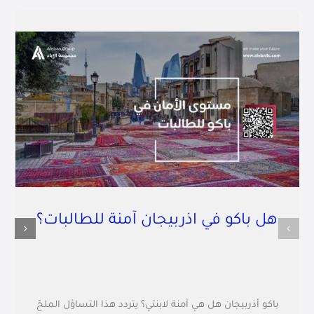
هل باكو في اذربيجان آمنة للطالبات؟
باكو أذربيجان هل هي آمنة لابنتي؟ يتردد هذا التساؤل الملحّ