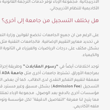
الأذربيجانية. مجموعة الإباء توفر خدمات الترجمة القانو
الأكاديمية للنظام الأذربيجاني.
هل يختلف التسجيل من جامعة إلى أخرى؟
على الرغم من ان جميع الجامعات تخضع لقوانين وزارة التعل
في تحديد معايير التقييم الإضافية. فالجامعات التقنية مثل
بشكل مكثف على درجات الرياضيات والفيزياء في الثانوية العا
والكيمياء.
توجد اختلافات أيضاً في
“رسوم المقابلات”
وطريقة إجرائ
بمراجعة الأوراق، تشترط جامعات أخرى مثل
جامعة ADA
أ
معمقة لتقييم التفكير النقدي لدى الطالب. كما أن بعض
التسجيل (
Admission Fee
) بشكل مسبق وغير مسترد قب
مؤسسات أخرى بالدفع بعد الوصول. مجموعة الإباء تمتل
مما يتيح لنا معرفة “التفاصيل الدقيقة” لكل مؤسسة وتوج
ملفه الأكاديمي.