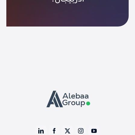
أذربيجان؟