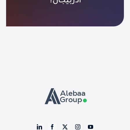
أذربيجان؟