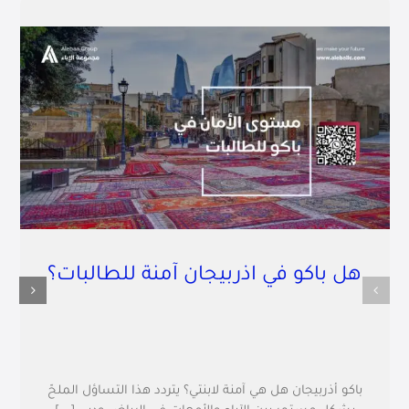
هل باكو في اذربيجان آمنة للطالبات؟
باكو أذربيجان هل هي آمنة لابنتي؟ يتردد هذا التساؤل الملحّ