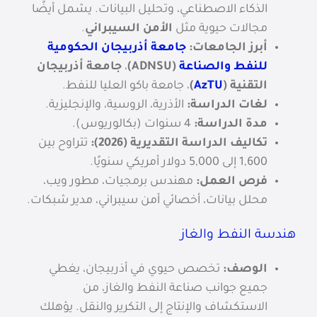
الذكاء الاصطناعي، وتحليل البيانات. يشمل أيضًا
مجالات حيوية مثل
الأمن السيبراني
.
أبرز الجامعات:
جامعة أذربيجان الحكومية
للنفط والصناعة
(ADNSU)
،
جامعة أذربيجان
التقنية (
AzTU
)
، جامعة باكو العليا للنفط.
لغات الدراسة:
الأذرية، الروسية، والإنجليزية.
مدة الدراسة:
4 سنوات (بكالوريوس).
تكاليف الدراسة التقديرية (2026):
تتراوح بين
1,600 إلى 5,000 دولار أمريكي سنويًا.
فرص العمل:
مهندس برمجيات، مطور ويب،
محلل بيانات، أخصائي أمن سيبراني، مدير شبكات.
هندسة النفط والغاز
الوصف:
تخصص حيوي في أذربيجان، يغطي
جميع جوانب صناعة النفط والغاز، من
الاستكشاف والإنتاج إلى التكرير والنقل. يؤهلك