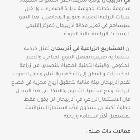
في أذربيجان
بوتيرة سريعة خلال السنوات المقبلة،
مدعومة بخطط حكومية لزيادة الصادرات، وإدخال
تقنيات الزراعة الحديثة، وتنويع المحاصيل. هذا النمو
سيساهم في تعزيز مكانة أذربيجان كمركز إقليمي
للمنتجات الزراعية عالية الجودة.
إن
المشاريع الزراعية في أذربيجان
تمثل فرصة
استثمارية حقيقية بفضل التنوع المناخي، والدعم
الحكومي، والبنية التحتية المهيأة للتصدير. من زراعة
المكسرات والقطن إلى الفاكهة والشاي وفول الصويا،
تقدم أذربيجان بيئة مثالية لتحقيق أرباح مجزية في قطاع
الزراعة. ومع استمرار التطوير والابتكار في هذا المجال،
فإن الاستثمار الزراعي في أذربيجان لن يكون فقط
خطوة ذكية، بل سيكون أيضًا استثمارًا استراتيجيًا
لمستقبل أكثر استدامة وربحية.
مقالات ذات صلة :