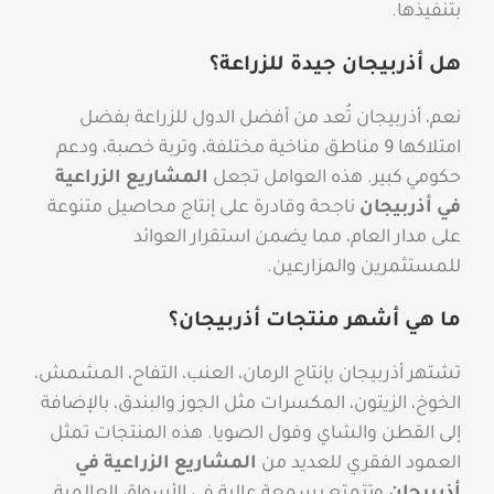
بتنفيذها.
هل أذربيجان جيدة للزراعة؟
نعم، أذربيجان تُعد من أفضل الدول للزراعة بفضل
امتلاكها 9 مناطق مناخية مختلفة، وتربة خصبة، ودعم
حكومي كبير. هذه العوامل تجعل
المشاريع الزراعية
في أذربيجان
ناجحة وقادرة على إنتاج محاصيل متنوعة
على مدار العام، مما يضمن استقرار العوائد
للمستثمرين والمزارعين.
ما هي أشهر منتجات أذربيجان؟
تشتهر أذربيجان بإنتاج الرمان، العنب، التفاح، المشمش،
الخوخ، الزيتون، المكسرات مثل الجوز والبندق، بالإضافة
إلى القطن والشاي وفول الصويا. هذه المنتجات تمثل
العمود الفقري للعديد من
المشاريع الزراعية في
أذربيجان
وتتمتع بسمعة عالية في الأسواق العالمية.