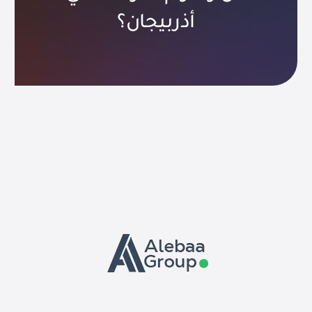
أذربيجان؟