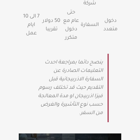
شركة
حتى
7 الى 10
دخول
عام مع
50 دولار
السفارة
ايام
متعدد
دخول
تقريبا
عمل
متكرر
ينصح دائما بمراجعة احدث
التعليمات الصادرة عن
السفارة الاذربيجانية قبل
التقديم حيث قد تختلف رسوم
فيزا اذربيجان او مدة المعالجة
حسب نوع التأشيرة والغرض
من السفر.