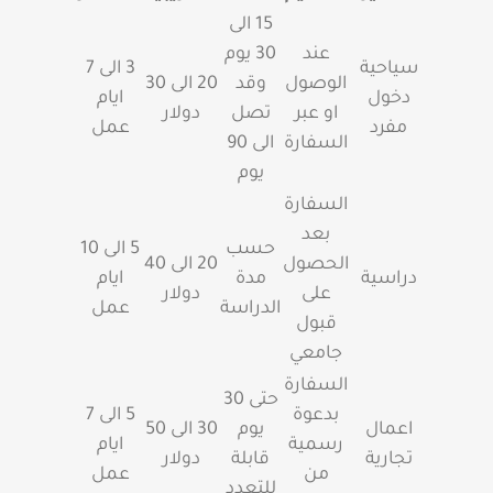
15 الى
عند
30 يوم
سياحية
3 الى 7
الوصول
وقد
20 الى 30
دخول
ايام
او عبر
تصل
دولار
مفرد
عمل
السفارة
الى 90
يوم
السفارة
بعد
حسب
5 الى 10
الحصول
20 الى 40
دراسية
مدة
ايام
على
دولار
الدراسة
عمل
قبول
جامعي
السفارة
حتى 30
بدعوة
5 الى 7
اعمال
يوم
30 الى 50
رسمية
ايام
تجارية
قابلة
دولار
من
عمل
للتعدد