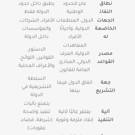
نطاق
عابر للحدود
يطبق داخل حدود
النفاذ
الوطنية
الدولة فقط
الجهات
الدول، المنظمات
الأفراد، الشركات،
الخاضعة
الدولية، وأحيانًا
والمؤسسات
له
الأفراد
داخل الدولة
المعاهدات
الدستور،
مصدر
الدولية، العرف
القوانين، اللوائح،
القواعد
الدولي، المبادئ
والأعراف المحلية
العامة للقانون
السلطة
جهة
اتفاق الدول فيما
التشريعية في
التشريع
بينها
الدولة
يتمتع بآليات
آلية
يفتقر غالبًا لآلية
تنفيذ واضحة
التنفيذ
إنفاذ ملزمة وقوية
(شرطة، قضاء،
عقوبات)