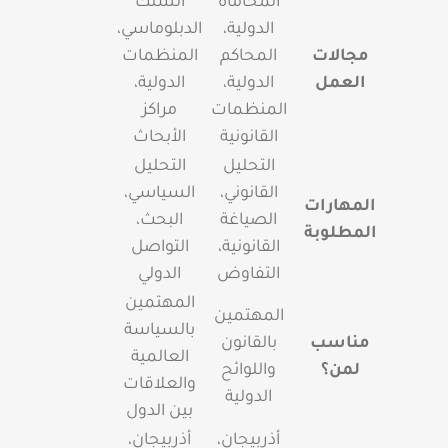
المحاماة
السلك
الدولية،
الدبلوماسي،
مجالات
المحاكم
المنظمات
العمل
الدولية،
الدولية،
المنظمات
مراكز
القانونية
الأبحاث
التحليل
التحليل
القانوني،
السياسي،
المهارات
الصياغة
البحث،
المطلوبة
القانونية،
التواصل
التفاوض
الدولي
المهتمين
المهتمين
بالسياسة
مناسب
بالقانون
العالمية
لمن؟
واللوائح
والعلاقات
الدولية
بين الدول
أذربيجان،
أذربيجان،