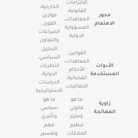
الالتزامات
الخارجية،
القانونية،
محور
موازين
المعاهدات،
الاهتمام
القوى،
المسؤولية
الصراعات
الدولية
والتعاون
التحليل
القوانين،
السياسي،
المعاهدات،
الأدوات
النظريات
الأحكام
المستخدمة
الدولية،
القضائية،
الدراسات
الاتفاقيات
الاستراتيجية
ما هو
ما هو
زاوية
قانوني
سياسي
المعالجة
وملزم
وتأثيري
تنظيم
فهم
العلاقات
وتفسير