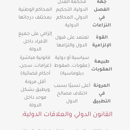
جهة
محكمة العدل
الفصل
الدولية، التحكيم
المحاكم الوطنية
في
الدولي، المحاكم
بمختلف درجاتها
النزاعات
الدولية
إلزامي على جميع
القوة
تعتمد على قبول
الأفراد داخل
الإلزامية
الدول والتزامها
الدولة
سياسية أو دولية
قانونية مباشرة
طبيعة
(عقوبات، ضغوط
(غرامات، سجن،
العقوبات
دبلوماسية)
أحكام قضائية)
أقل مرونة
المرونة
أعلى نسبيًا بسبب
ويطبق بشكل
في
اختلاف مصالح
موحد داخل
التطبيق
الدول
الدولة
القانون الدولي والعلاقات الدولية: