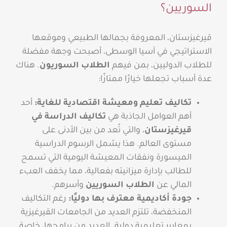
السوريين؟
قيرغيزستان، المعروفة بجمالها الطبيعي وموقعها
الاستراتيجي في آسيا الوسطى، أصبحت وجهة مفضلة
للطلاب الدوليين، بمن فيهم
الطلاب السوريون
. هناك
عدة أسباب تجعلها خيارًا ممتازًا:
تكاليف تعليم ومعيشة اقتصادية للغاية:
أحد
أهم العوامل الجاذبة هي
تكاليف الدراسة في
قيرغيزستان
، والتي تُعد من بين الأدنى على
مستوى العالم. هذا يشمل الرسوم الدراسية
الميسورة ونفقات المعيشة اليومية التي تسمح
للطالب بإدارة ميزانيته بفعالية، مما يخفف العبء
المالي عن
الطلاب السوريين
وأسرهم.
جودة أكاديمية معترف بها دوليًا:
رغم التكاليف
المنخفضة، تلتزم العديد من الجامعات القيرغيزية
بمعايير تعليمية دولية. العديد من برامجها، خاصة