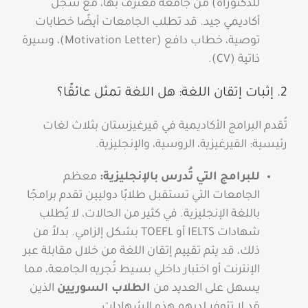
للدكتوراه) من جامعة معترف بها، مع سجل
أكاديمي جيد. قد تطلب الجامعات أيضًا خطابات
توصية، خطاب دافع (Motivation Letter)، وسيرة
ذاتية (CV).
2. إثبات إتقان اللغة: هل اللغة تمثل عائقًا؟
تُقدم البرامج الأكاديمية في قيرغيزستان بثلاث لغات
رئيسية: القيرغيزية، الروسية، والإنجليزية.
للبرامج التي تُدرس بالإنجليزية:
معظم
الجامعات التي تستقبل طلابًا دوليين تقدم برامجًا
باللغة الإنجليزية. في كثير من الحالات، لا يُطلب
شهادات IELTS أو TOEFL بشكل إلزامي. بدلاً من
ذلك، قد يتم تقييم إتقان اللغة من خلال مقابلة عبر
الإنترنت أو اختبار داخلي بسيط تُجريه الجامعة، مما
يسهل على العديد من
الطلاب السوريين
الذين
قد لا تتوفر لديهم هذه الشهادات.