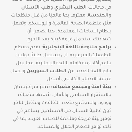
في مجالات
الطب البشري
و
طب الأسنان
و
الهندسة
، معترف بها عالميًا من قبل منظمات
مثل منظمة الصحة العالمية واليونسكو، وتعمل
بنظام الساعات المعتمدة. هذا يضمن أن
شهادتك ستحمل قيمة كبيرة بعد التخرج.
برامج متنوعة باللغة الإنجليزية:
تقدم معظم
الجامعات القيرغيزية التي تستقبل طلابًا دوليين
برامج أكاديمية كاملة باللغة الإنجليزية، مما يزيل
حاجز اللغة للعديد من
الطلاب السوريين
ويجعل
عملية الاندماج الأكاديمي أسهل.
بيئة آمنة ومجتمع مضياف:
تتميز قيرغيزستان
بالاستقرار السياسي والأمان. شعبها مضياف
وودود، والمجتمع متعدد الثقافات ومتقبل للآخر.
كون غالبية السكان من المسلمين يساهم في
توفير بيئة مريحة وملائمة للطلاب العرب، بما في
ذلك توافر الطعام الحلال والمساجد.