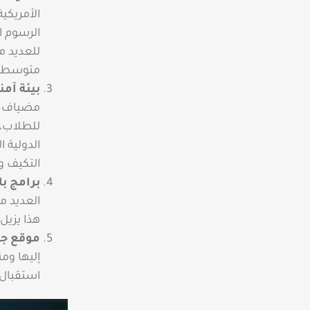
الأمريكي
الرسوم ا
للعديد م
متوسطة، 
بيئة آمن
مضياف وو
للطلاب، 
الدولية 
التكيف وا
برامج با
العديد من
هذا يزيل
موقع جغ
إليها وم
استقبال ا