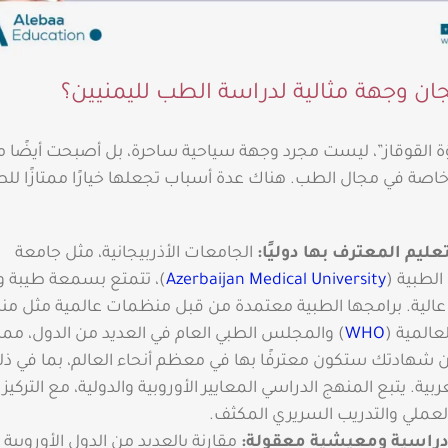
يجان وجهة مثالية لدراسة الطب لليمنيين؟
ؤة القوقاز”، ليست مجرد وجهة سياحية ساحرة، بل أصبحت أيضًا مرك
ا، خاصة في مجال الطب. هناك عدة أسباب تجعلها خيارًا ممتازًا لل
عليم المعترف بها دوليًا:
الجامعات الأذربيجانية، مثل جامعة
الطبية (
Azerbaijan Medical University
)، تتمتع بسمعة طيبة و
عالية. برامجها الطبية معتمدة من قبل منظمات عالمية مثل م
عالمية (
WHO
) والمجلس الطبي العام في العديد من الدول، مما
شهادتك ستكون معترفًا بها في معظم أنحاء العالم، بما في ذ
ربية. يتبع المنهج الدراسي المعايير الأوروبية والدولية، مع التركيز
العملي والتدريب السريري المكثف.
دراسية ومعيشية معقولة:
مقارنة بالعديد من الدول الأوروبية أ