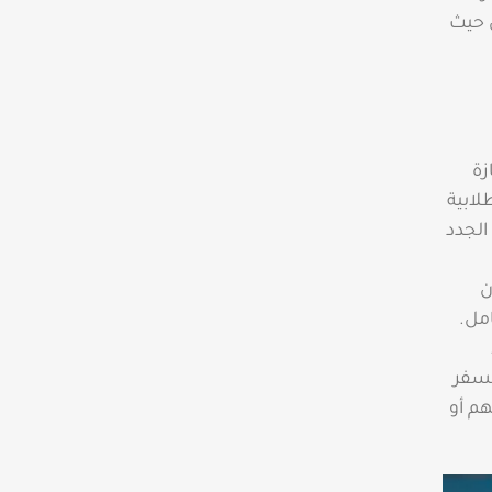
ن حيث
زة
لابية
الجدد
ن
امل.
لسفر
هم أو