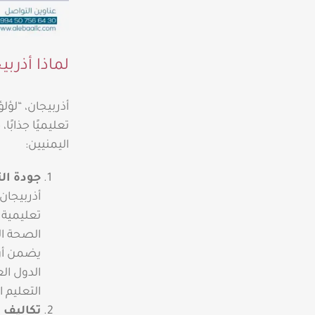
لماذا أذرب
أذربيجان، “لؤل
تعليميًا جذابً
اليمنيين:
جودة الت
أذربيجان 
تعليمية 
الصحة ال
يضمن أن 
الدول الع
التعليم 
تكاليف 