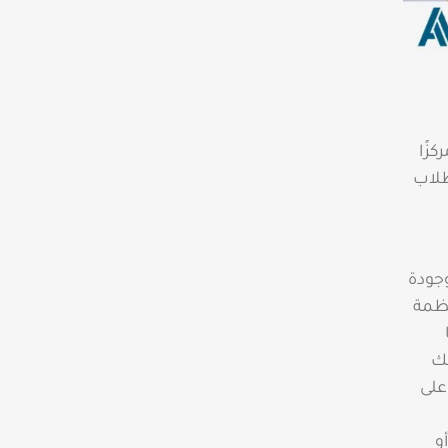
زًا
طلاب
جودة
نظمة
لك
 على
و