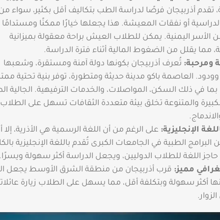
ة، تقدم أذربيجان فرصًا لدراسة الطب بتكاليف أقل بكثير، سواء م
لدراسية أو نفقات المعيشة. هذا يجعلها خيارًا ممكنًا ومستدامًا
ن الأسر اليمنية. يمكن للطلاب العيش براحة معقولة بميزانية
مما يقلل من الضغوط المالية أثناء فترة الدراسة.
ة ومرحبة:
تُعرف أذربيجان بكونها دولة آمنة ومستقرة، وشعبها
دود. العاصمة باكو مدينة حديثة ومتطورة، توفر بنية تحتية ممتا
بما في ذلك السكن، المواصلات، والخدمات الترفيهية. الجالية الط
الكبيرة والمتنوعة تخلق بيئة متعددة الثقافات تسهل على الطلاب 
لاندماج.
للغة الإنجليزية:
على الرغم من أن اللغة الرسمية هي الأذرية، إلا أ
 البرامج الطبية في الجامعات الكبرى تُقدم باللغة الإنجليزية بالك
 حاجز اللغة للطلاب الدوليين، ويجعل الدراسة أكثر سهولة ويسرًا.
رافي مميز:
قرب أذربيجان من منطقة الشرق الأوسط يجعل ا
نها أكثر سهولة وبتكلفة أقل، مما يسهل على الطلاب زيارة عائلات
لزوار.