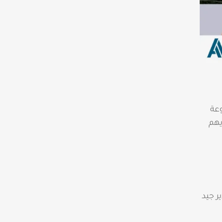
وعة
يهم
ر جيد