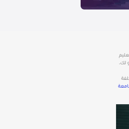
عليم
 لك،
لفة
امعة